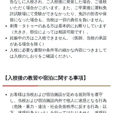
告なしに入校され、ご入校後に発覚した場合、ご退校
いただく場合がございます。また、ご卒業後に運転免
許試験場にて受験ができなかったり、免許の拒否や保
留になった場合も、当校は一切の責任を負いません。
刺青・タトゥーのある方は基本的にお断りしています
（大きさ、部位によっては相談可能です）。
妊娠中の方はご入校できません。（医師、当校の承諾
がある場合を除く）
入校に必要な書類や条件等の細かな内容につきまして
は入校のしおりをご確認ください。
【入校後の教習や宿泊に関する事項】
お客様は当校および宿泊施設が定める規則等を遵守
し、当校および宿泊施設内外で他人に迷惑となる行為
（危険・暴力・違法・社会良俗秩序に反する行為：以
下、迷惑行為という）を行ってはなりません。迷惑行