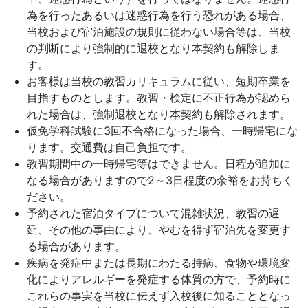
為を行ったあるいは迷惑行為を行う恐れがある場合、
当校および宿泊施設の規則に従わない場合等は、当校
の判断により強制的に退校となり本契約も解除しま
す。
お客様は当校の教習カリキュラムに従い、短期卒業を
目指すものとします。教習・検定に不正行為が認めら
れた場合は、強制退校となり本契約も解除されます。
仮免学科試験に3回不合格になった場合、一時帰宅にな
ります。交通費は自己負担です。
教習期間中の一時帰宅等はできません。日程が追加に
なる場合がありますので2～3日程度の余裕をお持ちく
ださい。
予約された宿泊タイプについて混雑状況、教習の遅
延、その他の事由により、やむを得ず宿泊先を変更す
る場合があります。
疾病を発症中または長期にわたる持病、食物や環境変
化によりアレルギーを発症する体質の方で、予約時に
これらの事実を当校に伝えず入校後に知ることとなっ