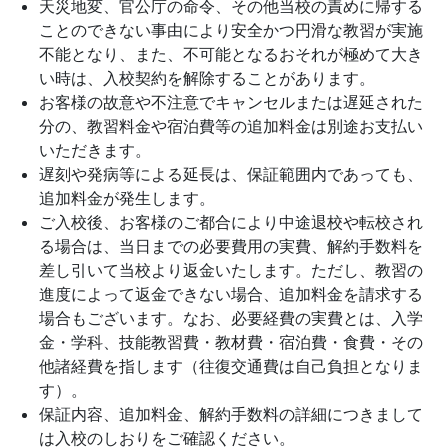
天災地変、官公庁の命令、その他当校の責めに帰する
ことのできない事由により安全かつ円滑な教習が実施
不能となり、また、不可能となるおそれが極めて大き
い時は、入校契約を解除することがあります。
お客様の故意や不注意でキャンセルまたは遅延された
分の、教習料金や宿泊費等の追加料金は別途お支払い
いただきます。
遅刻や発病等による延長は、保証範囲内であっても、
追加料金が発生します。
ご入校後、お客様のご都合により中途退校や転校され
る場合は、当日までの必要費用の実費、解約手数料を
差し引いて当校より返金いたします。ただし、教習の
進度によって返金できない場合、追加料金を請求する
場合もございます。なお、必要経費の実費とは、入学
金・学科、技能教習費・教材費・宿泊費・食費・その
他諸経費を指します（往復交通費は自己負担となりま
す）。
保証内容、追加料金、解約手数料の詳細につきまして
は入校のしおりをご確認ください。